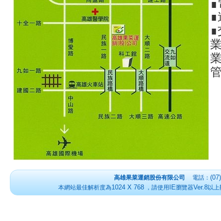
∎
∎
∎
業
業
管
(07
高雄果菜運銷股份有限公司
電話：
1024 X 768
IE
Ver.8
本網站最佳解析度為
，請使用
瀏覽器
以上